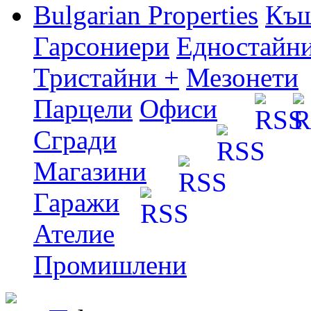
Bulgarian Properties
Къ
Гарсониери
Едностайн
Тристайни +
Мезонети
Парцели
Офиси
Сгради
Магазини
Гаражи
Ателие
Промишлени