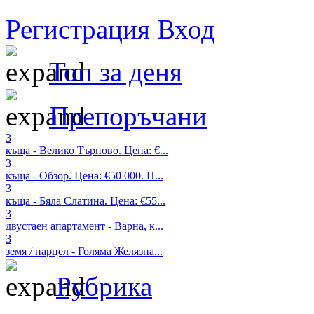
Регистрация
Вход
Топ за деня
Препоръчани
3
къща - Велико Търново. Цена: €...
3
къща - Обзор. Цена: €50 000. П...
3
къща - Бяла Слатина. Цена: €55...
3
двустаен апартамент - Варна, к...
3
земя / парцел - Голяма Желязна...
Рубрика