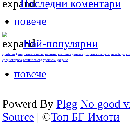
Последни коментари
повече
Най-популярни
apartment)
апартаментняколко
великово
височина
деревне
дограмажилището
квсвобода
ко
средногорово
ссвникола
съд
троянска
уредено
повече
Powerd By
Plgg
No good vi
Source
| ©
Топ БГ Имоти