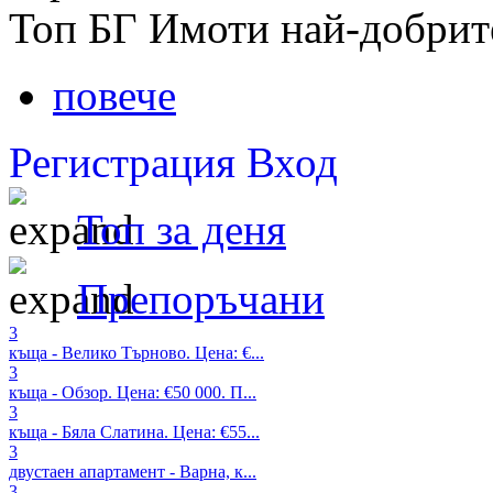
Топ БГ Имоти най-добрит
повече
Регистрация
Вход
Топ за деня
Препоръчани
3
къща - Велико Търново. Цена: €...
3
къща - Обзор. Цена: €50 000. П...
3
къща - Бяла Слатина. Цена: €55...
3
двустаен апартамент - Варна, к...
3