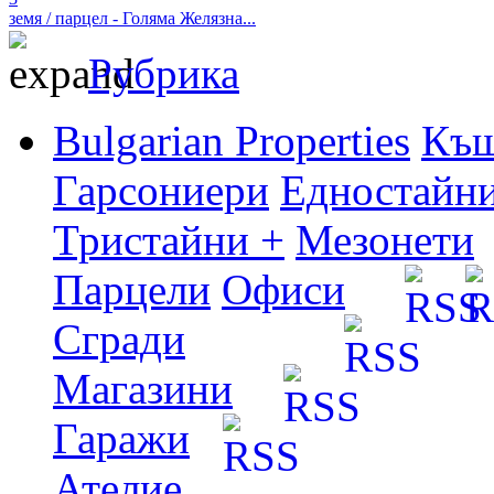
земя / парцел - Голяма Желязна...
Рубрика
Bulgarian Properties
Къ
Гарсониери
Едностайн
Тристайни +
Мезонети
Парцели
Офиси
Сгради
Магазини
Гаражи
Ателие