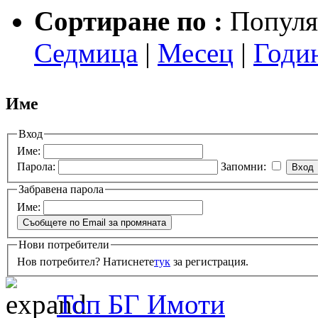
Сортиране по :
Популя
Седмица
|
Месец
|
Годи
Име
Вход
Име:
Парола:
Запомни:
Забравена парола
Име:
Нови потребители
Нов потребител? Натиснете
тук
за регистрация.
Топ БГ Имоти