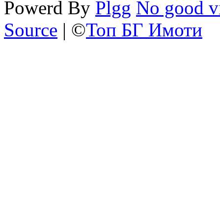
Powerd By
Plgg
No good vi
Source
| ©
Топ БГ Имоти